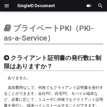
SingleID Document
検
索
プライベートPKI（PKI-
はじめに
はじめに
はじめに
はじめに
製品版
RADIUS認証ログ
LDAP
アプリ一覧
基本情報（組織アカウン
新しいチケットの作成
サポートフロー
チケットのステータス
ポイント履歴
顧客アカウント管理
PoC実施ガイドライン
を
as-a-Service）
初
ログ
アカウント
お客様向け
ポイント管理
操作ログ
RADIUS
管理者
チケットの進捗状況の確
新規チケット内容の確認
MSPアカウント管理
SingleIDクラウドアシスト
期
ユーザ
パスワード
MSP提供事業者向け
アカウント管理
証明書
ネットワーク
チケットへのコメントの
サポート担当者の割り当
承認待ちアカウント管理
クライアント証明書の発行数に制
化
限はありますか？
グループ
オーセンティケーター
用語
特別運用
詳細設定
ステータスの変更
ありません。
Microsoftクラウド連携
セッション
担当者の変更
追加費用なしで、何枚でもクライアント証明書を発行す
認証
コメントの追加
ることができます。会社PC、自宅PC、モバイル端末な
ど、必要に応じて、１ユーザに何枚でもクライアント証明
アプリ連携
エスカレーション
書を発行し、端末へインストールすることができます。