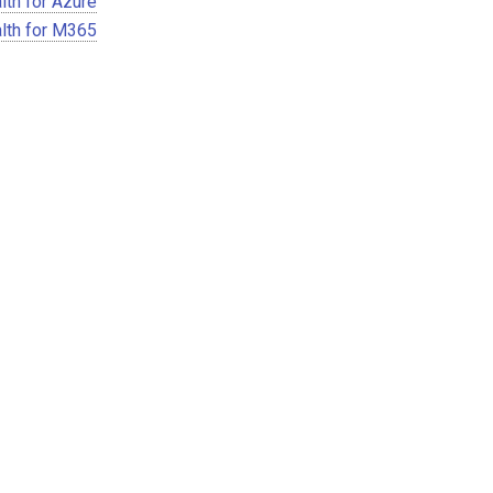
lth for Azure
lth for M365