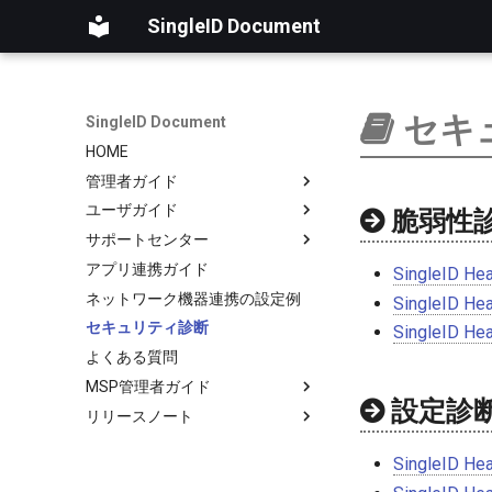
SingleID Document
セキ
SingleID Document
HOME
管理者ガイド
ユーザガイド
はじめに
脆弱性
サポートセンター
ログ
はじめに
アプリ連携ガイド
ユーザ
アカウント
はじめに
RADIUS認証ログ
SingleID Hea
ネットワーク機器連携の設定例
グループ
パスワード
お客様向け
操作ログ
SingleID Hea
セキュリティ診断
Microsoftクラウド連携
オーセンティケーター
MSP提供事業者向け
新しいチケットの作成
SingleID He
よくある質問
認証
セッション
用語
チケットの進捗状況の確認
サポートフロー
MSP管理者ガイド
アプリ連携
LDAP
チケットへのコメントの追加
新規チケット内容の確認
チケットのステータス
設定診
リリースノート
セキュリティ診断
はじめに
RADIUS
アプリ一覧
サポート担当者の割り当て
管理
ポイント管理
製品版
証明書
ステータスの変更
SingleID Hea
アカウント管理
基本情報（組織アカウント）
担当者の変更
ポイント履歴