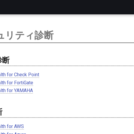
ュリティ診断
診断
lth for Check Point
lth for FortiGate
alth for YAMAHA
断
lth for AWS