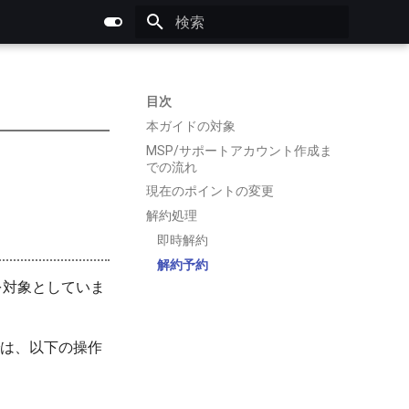
検索を初期化
目次
本ガイドの対象
MSP/サポートアカウント作成ま
での流れ
現在のポイントの変更
解約処理
即時解約
解約予約
）を対象としていま
は、以下の操作