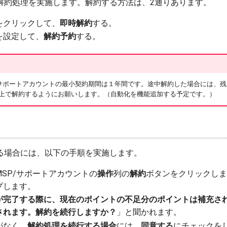
解約処理を実施します。解約する方法は、2通りあります。
をクリックして、
即時解約
する。
を設定して、
解約予約
する。
SP/サポートアカウントの最小契約期間は１年間です。途中解約した場合には、
上で解約するようにお願いします。（自動化を機能追加する予定です。）
る場合には、以下の手順を実施します。
SP/サポートアカウントの
操作
列の
解約
ボタンをクリックしま
プします。
が完了する際に、現在のポイントの不足分のポイントは補充さ
されます。解約を続行しますか？
」と聞かれます。
がなく、
解約処理を続行する場合
には、
同意する
にチェックを