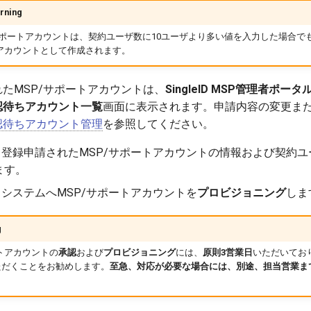
rning
/サポートアカウントは、契約ユーザ数に10ユーザより多い値を入力した場合で
アカウントとして作成されます。
たMSP/サポートアカウントは、
SingleID MSP管理者ポ
認待ちアカウント一覧
画面に表示されます。申請内容の変更ま
認待ちアカウント管理
を参照してください。
eID）登録申請されたMSP/サポートアカウントの情報および契約
ます。
eID）システムへMSP/サポートアカウントを
プロビジョニング
しま
g
ートアカウントの
承認
および
プロビジョニング
には、
原則3営業日
いただいてお
ただくことをお勧めします。
至急、対応が必要な場合には、別途、担当営業ま