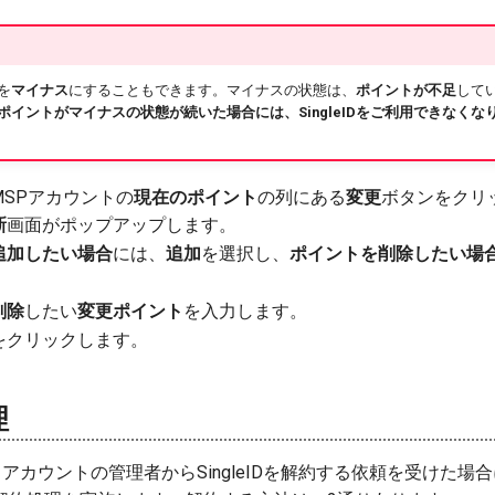
を
マイナス
にすることもできます。マイナスの状態は、
ポイントが不足
して
ポイントがマイナスの状態が続いた場合には、SingleIDをご利用できなくな
MSPアカウントの
現在のポイント
の列にある
変更
ボタンをクリ
新
画面がポップアップします。
追加したい場合
には、
追加
を選択し、
ポイントを削除したい場
削除
したい
変更ポイント
を入力します。
をクリックします。
理
トアカウントの管理者からSingleIDを解約する依頼を受けた場