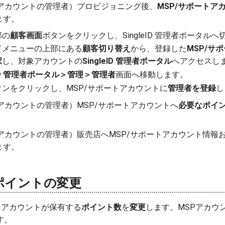
Pアカウントの管理者）プロビジョニング後、
MSP/サポートア
ます。
部の
顧客画面
ボタンをクリックし、SingleID 管理者ポータル
ドメニューの上部にある
顧客切り替え
から、登録した
MSP/サ
択
し、対象アカウントの
SingleID 管理者ポータル
へアクセスし
leID 管理者ポータル＞管理＞管理者
画面へ移動します。
タンをクリックし、MSP/サポートアカウントに
管理者を登録
し
アカウントの管理者）MSP/サポートアカウントへ
必要なポイ
Pアカウントの管理者）販売店へMSP/サポートアカウント情報
ます。
ポイントの変更
トアカウントが保有する
ポイント数
を
変更
します。MSPアカウ
す。