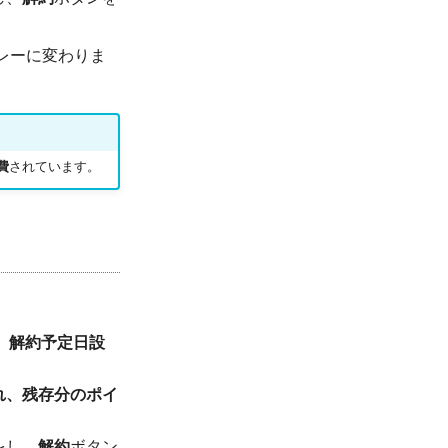
グレーに変わりま
費
されています。
。
解約予定日設
れ、残存分のポイ
をし、
解約
ボタン