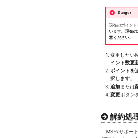
Danger
現在のポイント
います。
現在の
意ください
。
変更したい
イント数更
ポイントを
択します。
追加
または
変更
ボタン
解約処
MSP/サポー