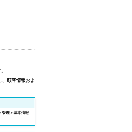
す。
し、
顧客情報
およ
タル＞管理＞基本情報