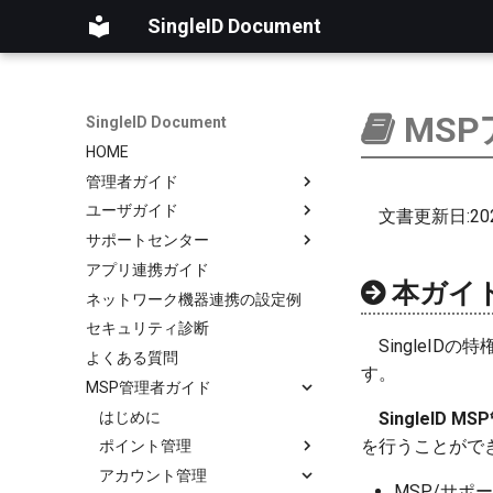
SingleID Document
MS
SingleID Document
HOME
管理者ガイド
ユーザガイド
はじめに
文書更新日:202
サポートセンター
ログ
はじめに
アプリ連携ガイド
ユーザ
アカウント
はじめに
RADIUS認証ログ
本ガイ
ネットワーク機器連携の設定例
グループ
パスワード
お客様向け
操作ログ
セキュリティ診断
Microsoftクラウド連携
オーセンティケーター
MSP提供事業者向け
新しいチケットの作成
SingleI
よくある質問
認証
セッション
用語
チケットの進捗状況の確認
サポートフロー
す。
MSP管理者ガイド
アプリ連携
LDAP
チケットへのコメントの追加
新規チケット内容の確認
チケットのステータス
セキュリティ診断
はじめに
RADIUS
アプリ一覧
サポート担当者の割り当て
SingleI
を行うことがで
管理
ポイント管理
証明書
ステータスの変更
アカウント管理
基本情報（組織アカウント）
担当者の変更
ポイント履歴
MSP/サポ