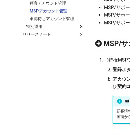
管理者
コメントの追加
顧客アカウント管理
MSP/サポ
ネットワーク
エスカレーション
MSPアカウント管理
MSP/サ
詳細設定
チケットの終了
承認待ちアカウント管理
MSP/サポ
特別運用
リリースノート
PoC実施ガイドライン
MSP
製品版
SingleIDクラウドアシスト
（特権MS
登録
ボ
アカウ
び
契約
Inf
顧客情
画面か