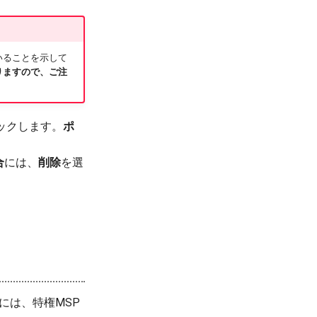
いることを示して
りますので、ご注
ックします。
ポ
合
には、
削除
を選
合には、特権MSP