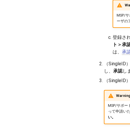
Wa
MSP
ーザの
登録され
ト＞承
は、
承
（Singl
し、
承認
し
（Singl
Warnin
MSP/サポ
って申請い
い。