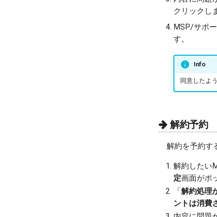
クリックし
MSP/サポ
す。
Info
同意したよ
解約予約
解約を予約す
解約したい
定
画面がポ
「
解約処理
ントは消費
内容に問題