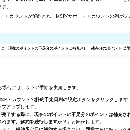
ます。
ートアカウントが解約され、MSP/サポートアカウントの列が
うに、
現在のポイント
の
不足分のポイントは補充
され、
残存分のポイントは消
る場合には、以下の手順を実施します。
MSPアカウントの
解約予定日
列の
設定
ボタンをクリックします
ップアップします。
が完了する際に、現在のポイントの不足分のポイントは補充さ
されます。解約を続行しますか？
」と聞かれます。
がなく、
解約予定日に解約する場合
には、
同意する
にチェック