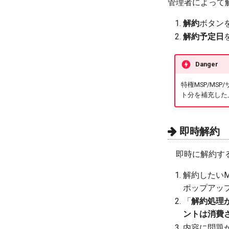
管理者によって
解約
ボタン
解約予定日
Danger
特権MSP/M
ト分を補充した
即時解約
即時に解約す
解約したいM
ポップアッ
「
解約処理
ントは消費
内容に問題