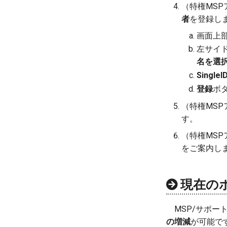
（特権MS
者
を登録し
画面上
左サイ
名を選
Sing
登録
ボ
（特権MSP
す。
（特権MS
をご案内し
現在の
MSP/サポー
の増減
が可能で