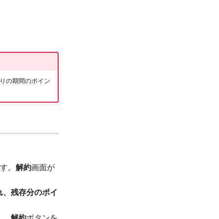
残りの期間のポイン
す。
解約
画面が
れ、残存分のポイ
し、
解約
ボタンを