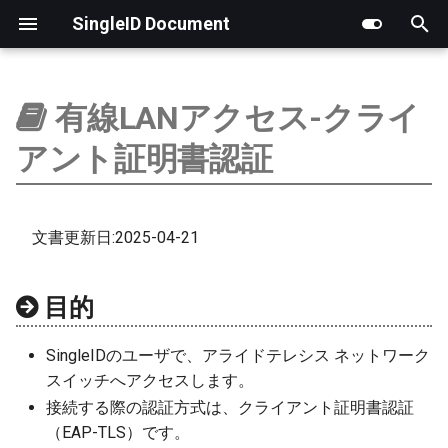
SingleID Document
検
索
有線LANアクセス-クライ
はじめに
はじめに
はじめに
はじめに
製品版
RADIUS認証ログ
LDAP
アプリ一覧
基本情報（組織アカウン
新しいチケットの作成
サポートフロー
チケットのステータス
ポイント履歴
顧客アカウント管理
PoC実施ガイドライン
を
アント証明書認証
初
ログ
アカウント
お客様向け
ポイント管理
操作ログ
RADIUS
管理者
チケットの進捗状況の確
新規チケット内容の確認
MSPアカウント管理
SingleIDクラウドアシスト
期
ユーザ
パスワード
MSP提供事業者向け
アカウント管理
証明書
ネットワーク
チケットへのコメントの
サポート担当者の割り当
承認待ちアカウント管理
文書更新日:2025-04-21
化
グループ
オーセンティケーター
用語
特別運用
詳細設定
ステータスの変更
目的
Microsoftクラウド連携
セッション
担当者の変更
SingleIDのユーザで、アライドテレシス ネットワーク
認証
コメントの追加
スイッチへアクセスします。
接続する際の認証方式は、クライアント証明書認証
アプリ連携
エスカレーション
（EAP-TLS）です。