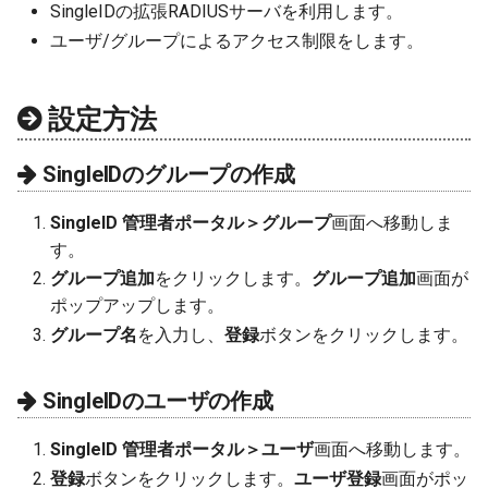
SingleIDの拡張RADIUSサーバを利用します。
セキュリティ診断
チケットの終了
ユーザ/グループによるアクセス制限をします。
管理
設定方法
SingleIDのグループの作成
SingleID 管理者ポータル＞グループ
画面へ移動しま
す。
グループ追加
をクリックします。
グループ追加
画面が
ポップアップします。
グループ名
を入力し、
登録
ボタンをクリックします。
SingleIDのユーザの作成
SingleID 管理者ポータル＞ユーザ
画面へ移動します。
登録
ボタンをクリックします。
ユーザ登録
画面がポッ