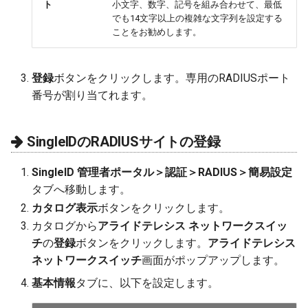
ト
小文字、数字、記号を組み合わせて、最低
でも14文字以上の複雑な文字列を設定する
ことをお勧めします。
登録
ボタンをクリックします。専用のRADIUSポート
番号が割り当てれます。
SingleIDのRADIUSサイトの登録
SingleID 管理者ポータル＞認証＞RADIUS＞簡易設定
タブへ移動します。
カタログ表示
ボタンをクリックします。
カタログから
アライドテレシス ネットワークスイッ
チ
の
登録
ボタンをクリックします。
アライドテレシス
ネットワークスイッチ
画面がポップアップします。
基本情報
タブに、以下を設定します。