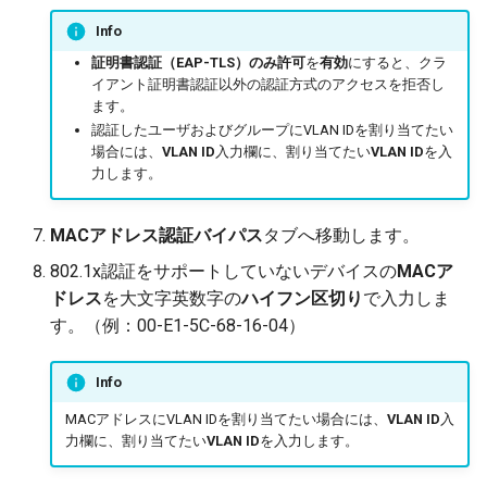
Info
証明書認証（EAP-TLS）のみ許可
を
有効
にすると、クラ
イアント証明書認証以外の認証方式のアクセスを拒否し
ます。
認証したユーザおよびグループにVLAN IDを割り当てたい
場合には、
VLAN ID
入力欄に、割り当てたい
VLAN ID
を入
力します。
MACアドレス認証バイパス
タブへ移動します。
802.1x認証をサポートしていないデバイスの
MACア
ドレス
を大文字英数字の
ハイフン区切り
で入力しま
す。（例：00-E1-5C-68-16-04）
Info
MACアドレスにVLAN IDを割り当てたい場合には、
VLAN ID
入
力欄に、割り当てたい
VLAN ID
を入力します。