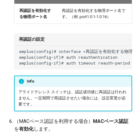
再認証を有効化す
再認証を有効化する物理ポート名で
る物理ポート名
す。（例: port1.0.1-1.0.16）
再認証の設定
awplus(config)# interface <再認証を有効化する物理
awplus(config-if)# auth reauthentication

Info
アライドテレシス スイッチは、認証成功後に再認証は行われ
ません。一定期間で再認証させたい場合には、設定変更が必
要です。
（MACベース認証を利用する場合）
MACベース認証
を
有効化
します。