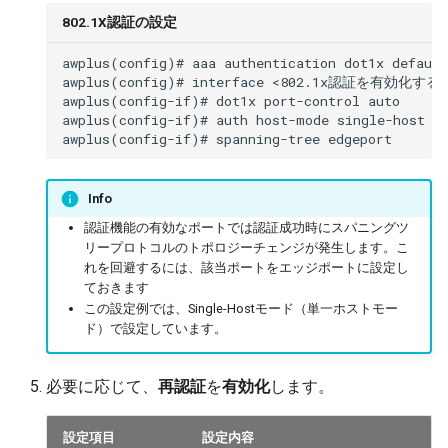
802.1X認証の設定
awplus(config)# aaa authentication dot1x defau
awplus(config)# interface <802.1x認証を有効化す
awplus(config-if)# dot1x port-control auto

awplus(config-if)# auth host-mode single-host

Info
認証機能の有効なポートでは認証成功時にスパニングツ
リープロトコルのトポロジーチェンジが発生します。こ
れを回避するには、該当ポートをエッジポートに設定し
ておきます
この設定例では、Single-Hostモード（単一ホストモー
ド）で設定しています。
必要に応じて、
再認証
を
有効化
します。
設定項目
設定内容