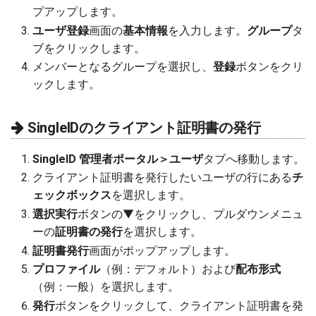
プアップします。
ユーザ登録
画面の
基本情報
を入力します。
グループ
タ
ブをクリックします。
メンバーとなるグループを選択し、
登録
ボタンをクリ
ックします。
SingleIDのクライアント証明書の発行
SingleID 管理者ポータル＞ユーザ
タブへ移動します。
クライアント証明書を発行したいユーザの行にある
チ
ェックボックス
を選択します。
選択実行
ボタンの▼をクリックし、プルダウンメニュ
ーの
証明書の発行
を選択します。
証明書発行
画面がポップアップします。
プロファイル
（例：デフォルト）および
配布形式
（例：一般）を選択します。
発行
ボタンをクリックして、クライアント証明書を発