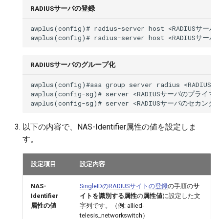
RADIUSサーバの登録
awplus(config)# radius-server host <RAD
RADIUSサーバのグループ化
awplus(config)#aaa group server radius <RADIU
awplus(config-sg)# server <RADIUSサーバのプライ
以下の内容で、NAS-Identifier属性の値を設定しま
す。
設定項目
設定内容
NAS-
SingleIDのRADIUSサイトの登録
の手順の
サ
Identifier
イトを識別する属性
の
属性値
に設定した文
属性の値
字列です。（例: allied-
telesis_networkswitch）