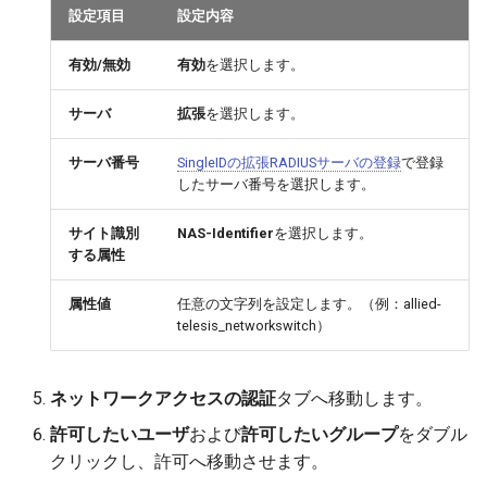
設定項目
設定内容
有効/無効
有効
を選択します。
サーバ
拡張
を選択します。
サーバ番号
SingleIDの拡張RADIUSサーバの登録
で登録
したサーバ番号を選択します。
サイト識別
NAS-Identifier
を選択します。
する属性
属性値
任意の文字列を設定します。（例：allied-
telesis_networkswitch）
ネットワークアクセスの認証
タブへ移動します。
許可したいユーザ
および
許可したいグループ
をダブル
クリックし、許可へ移動させます。