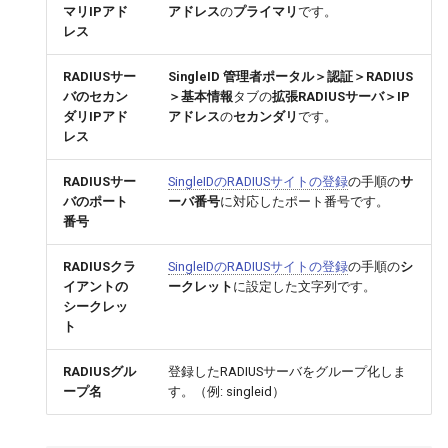
マリIPアド
アドレス
の
プライマリ
です。
レス
RADIUSサー
SingleID 管理者ポータル＞認証＞RADIUS
バのセカン
＞基本情報
タブの
拡張RADIUSサーバ＞IP
ダリIPアド
アドレス
の
セカンダリ
です。
レス
RADIUSサー
SingleIDのRADIUSサイトの登録
の手順の
サ
バのポート
ーバ番号
に対応したポート番号です。
番号
RADIUSクラ
SingleIDのRADIUSサイトの登録
の手順の
シ
イアントの
ークレット
に設定した文字列です。
シークレッ
ト
RADIUSグル
登録したRADIUSサーバをグループ化しま
ープ名
す。（例: singleid）