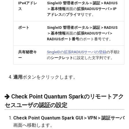
IPv4アドレ
SingleID 管理者ポータル＞認証＞RADIUS
ス
＞基本情報
画面の
拡張RADIUSサーバ＞IP
アドレス
の
プライマリ
です。
ポート
SingleID 管理者ポータル＞認証＞RADIUS
＞基本情報
画面の
拡張RADIUSサーバ＞
RADIUSポート番号
のポート番号です。
共有秘密キ
SingleIDの拡張RADIUSサーバの登録
の手順2
ー
の
シークレット
に設定した文字列です。
適用
ボタンをクリックします。
Check Point Quantum Sparkのリモートアク
セスユーザの認証の設定
Check Point Quantum Spark GUI＞VPN＞認証サーバ
画面へ移動します。