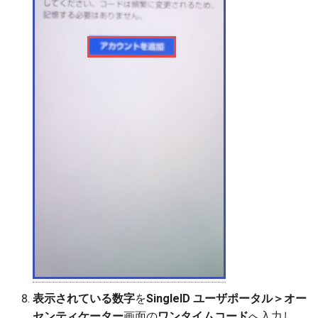
表示されている数字
を
SingleID ユーザポータル＞オー
センティケーター
画面の
ワンタイムコード
へ入力し、