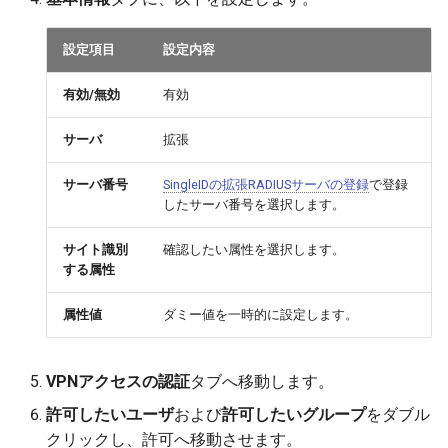
設定項目
設定内容
有効/無効
有効
サーバ
拡張
サーバ番号
SingleIDの拡張RADIUSサーバの登録
で登録
したサーバ番号を選択します。
サイト識別
確認したい属性を選択します。
する属性
属性値
ダミー値を一時的に設定します。
VPNアクセスの認証
タブへ移動します。
許可したいユーザ
および
許可したいグループ
をダブル
クリックし、許可へ移動させます。