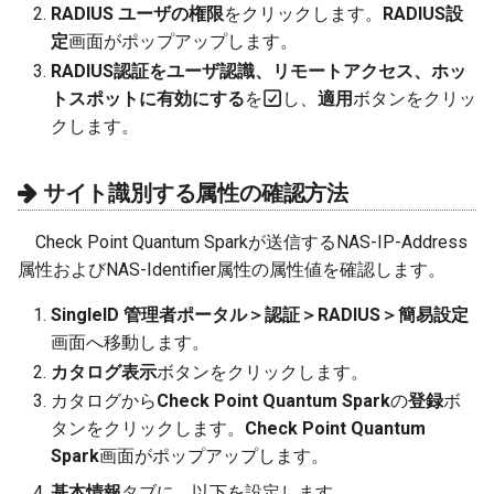
RADIUS ユーザの権限
をクリックします。
RADIUS設
定
画面がポップアップします。
RADIUS認証をユーザ認識、リモートアクセス、ホッ
トスポットに有効にする
を
し、
適用
ボタンをクリッ
クします。
サイト識別する属性の確認方法
Check Point Quantum Sparkが送信するNAS-IP-Address
属性およびNAS-Identifier属性の属性値を確認します。
SingleID 管理者ポータル＞認証＞RADIUS＞簡易設定
画面へ移動します。
カタログ表示
ボタンをクリックします。
カタログから
Check Point Quantum Spark
の
登録
ボ
タンをクリックします。
Check Point Quantum
Spark
画面がポップアップします。
基本情報
タブに、以下を設定します。