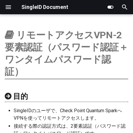
SingleID Document
検
索
リモートアクセスVPN-2
はじめに
はじめに
はじめに
はじめに
製品版
RADIUS認証ログ
LDAP
アプリ一覧
基本情報（組織アカウン
新しいチケットの作成
サポートフロー
チケットのステータス
ポイント履歴
顧客アカウント管理
PoC実施ガイドライン
を
要素認証（パスワード認証＋
初
ログ
アカウント
お客様向け
ポイント管理
操作ログ
RADIUS
管理者
チケットの進捗状況の確
新規チケット内容の確認
MSPアカウント管理
SingleIDクラウドアシスト
ワンタイムパスワード認
期
証）
ユーザ
パスワード
MSP提供事業者向け
アカウント管理
証明書
ネットワーク
チケットへのコメントの
サポート担当者の割り当
承認待ちアカウント管理
化
グループ
オーセンティケーター
用語
特別運用
詳細設定
ステータスの変更
目的
Microsoftクラウド連携
セッション
担当者の変更
SingleIDのユーザで、Check Point Quantum Sparkへ
認証
コメントの追加
VPNを使ってリモートアクセスします。
接続する際の認証方式は、2要素認証（パスワード認
アプリ連携
エスカレーション