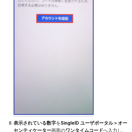
表示されている数字
を
SingleID ユーザポータル＞オー
センティケーター
画面の
ワンタイムコード
へ入力し、