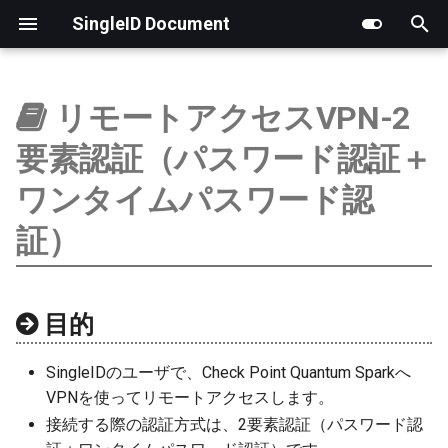
SingleID Document
検
索
リモートアクセスVPN-2
はじめに
はじめに
はじめに
はじめに
製品版
RADIUS認証ログ
LDAP
アプリ一覧
基本情報（組織アカウン
新しいチケットの作成
サポートフロー
チケットのステータス
ポイント履歴
顧客アカウント管理
PoC実施ガイドライン
を
要素認証（パスワード認証＋
初
ログ
アカウント
お客様向け
ポイント管理
操作ログ
RADIUS
管理者
チケットの進捗状況の確
新規チケット内容の確認
MSPアカウント管理
SingleIDクラウドアシスト
ワンタイムパスワード認
期
証）
ユーザ
パスワード
MSP提供事業者向け
アカウント管理
証明書
ネットワーク
チケットへのコメントの
サポート担当者の割り当
承認待ちアカウント管理
化
グループ
オーセンティケーター
用語
特別運用
詳細設定
ステータスの変更
目的
Microsoftクラウド連携
セッション
担当者の変更
SingleIDのユーザで、Check Point Quantum Sparkへ
認証
コメントの追加
VPNを使ってリモートアクセスします。
接続する際の認証方式は、2要素認証（パスワード認
アプリ連携
エスカレーション