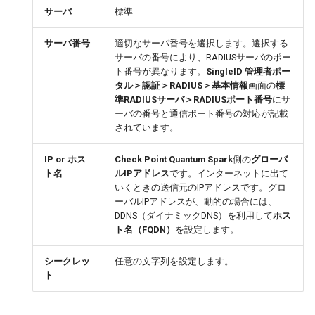
サーバ
標準
サーバ番号
適切なサーバ番号を選択します。選択する
サーバの番号により、RADIUSサーバのポー
ト番号が異なります。
SingleID 管理者ポー
タル＞認証＞RADIUS＞基本情報
画面の
標
準RADIUSサーバ＞RADIUSポート番号
にサ
ーバの番号と通信ポート番号の対応が記載
されています。
IP or ホス
Check Point Quantum Spark
側の
グローバ
ト名
ルIPアドレス
です。インターネットに出て
いくときの送信元のIPアドレスです。グロ
ーバルIPアドレスが、動的の場合には、
DDNS（ダイナミックDNS）を利用して
ホス
ト名（FQDN）
を設定します。
シークレッ
任意の文字列を設定します。
ト