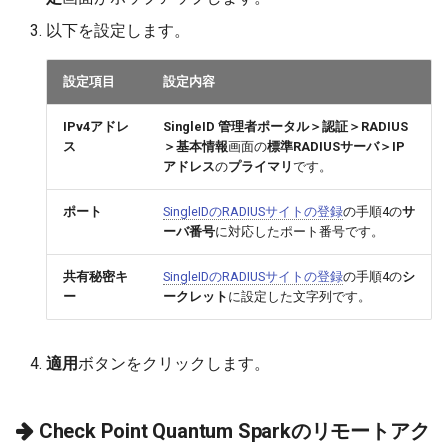
以下を設定します。
設定項目
設定内容
IPv4アドレ
SingleID 管理者ポータル＞認証＞RADIUS
ス
＞基本情報
画面の
標準RADIUSサーバ＞IP
アドレス
の
プライマリ
です。
ポート
SingleIDのRADIUSサイトの登録
の手順4の
サ
ーバ番号
に対応したポート番号です。
共有秘密キ
SingleIDのRADIUSサイトの登録
の手順4の
シ
ー
ークレット
に設定した文字列です。
適用
ボタンをクリックします。
Check Point Quantum Sparkのリモートアク