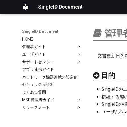
SingleID Document
管理
SingleID Document
HOME
管理者ガイド
ユーザガイド
はじめに
文書更新日:202
サポートセンター
ログ
はじめに
アプリ連携ガイド
ユーザ
アカウント
はじめに
RADIUS認証ログ
目的
ネットワーク機器連携の設定例
グループ
パスワード
お客様向け
操作ログ
セキュリティ診断
Microsoftクラウド連携
オーセンティケーター
MSP提供事業者向け
新しいチケットの作成
SingleI
よくある質問
認証
セッション
用語
チケットの進捗状況の確認
サポートフロー
接続する際
MSP管理者ガイド
アプリ連携
LDAP
チケットへのコメントの追加
新規チケット内容の確認
チケットのステータス
SingleI
リリースノート
セキュリティ診断
はじめに
RADIUS
アプリ一覧
サポート担当者の割り当て
ユーザ/グ
管理
ポイント管理
製品版
証明書
ステータスの変更
アカウント管理
基本情報（組織アカウント）
担当者の変更
ポイント履歴