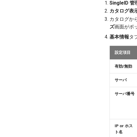
SingleI
カタログ表
カタログか
ズ
画面がポ
基本情報
タ
設定項目
有効/無効
サーバ
サーバ番号
IP or ホス
ト名