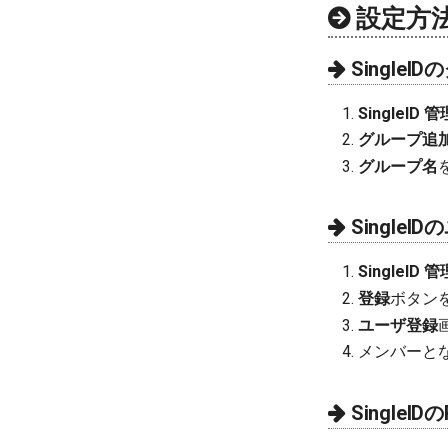
特別運用
管理者
コメントの追加
顧客アカウント管理
設定方
ネットワーク
エスカレーション
MSPアカウント管理
PoC実施ガイドライン
詳細設定
チケットの終了
承認待ちアカウント管理
SingleIDクラウドアシスト
Single
SingleI
グループ追
グループ名
Single
SingleI
登録
ボタン
ユーザ登録
メンバーと
SingleI