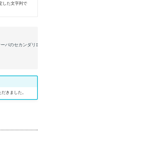
定した文字列で
IUSサーバのセカンダリIPアドレス>

ただきました。