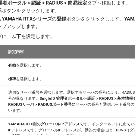
D 管理者ポータル＞認証＞RADIUS＞簡易設定
タブへ移動します。
示
ボタンをクリックします。
ら
YAMAHA RTXシリーズ
の
登録
ボタンをクリックします。
YAM
ップアップします。
ブに、以下を設定します。
設定内容
有効
を選択します。
標準
を選択します。
適切なサーバ番号を選択します。選択するサーバの番号により、RADIU
号が異なります。
SingleID 管理者ポータル＞認証＞RADIUS＞基本情報
RADIUSサーバ＞RADIUSポート番号
にサーバの番号と通信ポート番号の
います。
YAMAHA RTX
側の
グローバルIPアドレス
です。インターネットに出てい
IPアドレスです。グローバルIPアドレスが、動的の場合には、DDNS（ダ