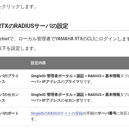
をクリックします。
 RTXのRADIUSサーバの設定
elnetで、ローカル管理者でYAMAHA RTXのCLIにログインしま
以下を設定します。
設定内容
サーバのプライ
SingleID 管理者ポータル＞認証＞RADIUS＞基本情報
タブ
レス
ーバ＞IPアドレス
の
プライマリ
です。
サーバのセカン
SingleID 管理者ポータル＞認証＞RADIUS＞基本情報
タブ
レス
ーバ＞IPアドレス
の
セカンダリ
です。
サーバのポート
SingleIDのRADIUSサイトの登録
の手順の
サーバ番号
に対応
す。