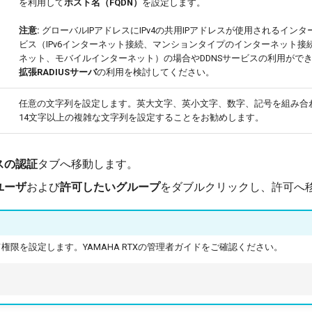
を利用して
ホスト名（FQDN）
を設定します。
注意:
グローバルIPアドレスにIPv4の共用IPアドレスが使用されるイン
ビス（IPv6インターネット接続、マンションタイプのインターネット接続
ネット、モバイルインターネット）の場合やDDNSサービスの利用がで
拡張RADIUSサーバ
の利用を検討してください。
任意の文字列を設定します。英大文字、英小文字、数字、記号を組み合
14文字以上の複雑な文字列を設定することをお勧めします。
スの認証
タブへ移動します。
ユーザ
および
許可したいグループ
をダブルクリックし、許可へ
権限を設定します。YAMAHA RTXの管理者ガイドをご確認ください。