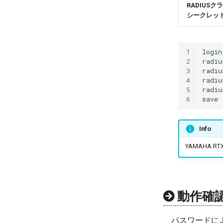
RADIUS
シークレッ
1
login
2
radiu
3
radi
4
radi
5
radi
6
Info
YAMAHA 
動作確
パスワードに