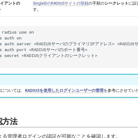
クライアントの
SingleIDのRADIUSサイトの登録
の手順の
シークレット
に設
ト
す。
 radius use on

s auth on

us auth server <RADIUSサーバのプライマリIPアドレス> <RAD
us auth port <RADIUSサーバのポート番号>

us secret <RADIUSクライアントのシークレット>

RTXについては、
RADIUSを使用したログインユーザーの管理
を参考にさせてい
認方法
よる管理者ログインの認証が可能なことを確認します。