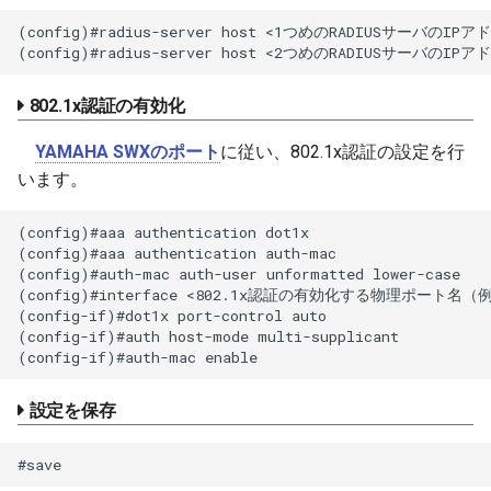
(config)#radius-server host <1つめのRADIUSサーバの
802.1x認証の有効化
YAMAHA SWXのポート
に従い、802.1x認証の設定を行
います。
(config)#aaa authentication dot1x

(config)#aaa authentication auth-mac

(config)#auth-mac auth-user unformatted lower-case

(config)#interface <802.1x認証の有効化する物理ポート
(config-if)#dot1x port-control auto

(config-if)#auth host-mode multi-supplicant

設定を保存