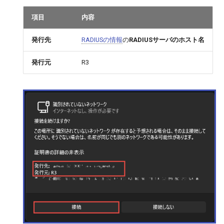
項目
内容
発行先
RADIUSの情報
の
RADIUSサーバのホスト名
発行元
R3