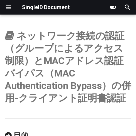
SingleID Document
検
索
ネットワーク接続の認証
はじめに
はじめに
はじめに
はじめに
製品版
RADIUS認証ログ
LDAP
アプリ一覧
基本情報（組織アカウン
新しいチケットの作成
サポートフロー
チケットのステータス
ポイント履歴
顧客アカウント管理
PoC実施ガイドライン
を
（グループによるアクセス
初
ログ
アカウント
お客様向け
ポイント管理
操作ログ
RADIUS
管理者
チケットの進捗状況の確
新規チケット内容の確認
MSPアカウント管理
SingleIDクラウドアシスト
制限）とMACアドレス認証
期
バイパス（MAC
ユーザ
パスワード
MSP提供事業者向け
アカウント管理
証明書
ネットワーク
チケットへのコメントの
サポート担当者の割り当
承認待ちアカウント管理
化
Authentication Bypass）の併
グループ
オーセンティケーター
用語
特別運用
詳細設定
ステータスの変更
用-クライアント証明書認証
Microsoftクラウド連携
セッション
担当者の変更
認証
コメントの追加
アプリ連携
エスカレーション
目的