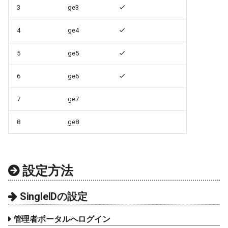
3
ge3
4
ge4
5
ge5
6
ge6
7
ge7
8
ge8
設定方法
SingleIDの設定
管理者ポータルへログイン