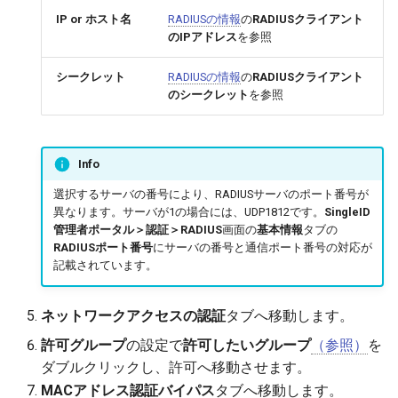
IP or ホスト名
RADIUSの情報
の
RADIUSクライアント
のIPアドレス
を参照
シークレット
RADIUSの情報
の
RADIUSクライアント
のシークレット
を参照
Info
選択するサーバの番号により、RADIUSサーバのポート番号が
異なります。サーバが1の場合には、UDP1812です。
SingleID
管理者ポータル＞認証＞RADIUS
画面の
基本情報
タブの
RADIUSポート番号
にサーバの番号と通信ポート番号の対応が
記載されています。
ネットワークアクセスの認証
タブへ移動します。
許可グループ
の設定で
許可したいグループ
（参照）
を
ダブルクリックし、許可へ移動させます。
MACアドレス認証バイパス
タブへ移動します。