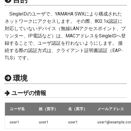
セキュリティ診断
チケットの終了
SingleIDのユーザで、YAMAHA SWXにより構成された
ネットワークにアクセスします。 その際、802.1x認証に
管理
対応していないデバイス（無線LANアクセスポイント、プ
リンター、IP電話など）は、MACアドレスをSingleIDへ登
録することで、ユーザ認証を行わないようにします。 接
続する際の認証方式は、クライアント証明書認証（EAP-
TLS）です。
環境
ユーザの情報
ユーザ名
姓（英字）
名（英字）
メールアドレス
user1
user1
user1
user1@example.co