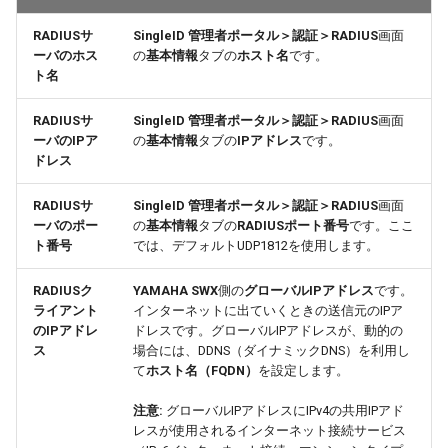
RADIUSサ
SingleID 管理者ポータル＞認証＞RADIUS
画面
ーバのホス
の
基本情報
タブの
ホスト名
です。
ト名
RADIUSサ
SingleID 管理者ポータル＞認証＞RADIUS
画面
ーバのIPア
の
基本情報
タブの
IPアドレス
です。
ドレス
RADIUSサ
SingleID 管理者ポータル＞認証＞RADIUS
画面
ーバのポー
の
基本情報
タブの
RADIUSポート番号
です。ここ
ト番号
では、デフォルトUDP1812を使用します。
RADIUSク
YAMAHA SWX
側の
グローバルIPアドレス
です。
ライアント
インターネットに出ていくときの送信元のIPア
のIPアドレ
ドレスです。グローバルIPアドレスが、動的の
ス
場合には、DDNS（ダイナミックDNS）を利用し
て
ホスト名（FQDN）
を設定します。
注意:
グローバルIPアドレスにIPv4の共用IPアド
レスが使用されるインターネット接続サービス