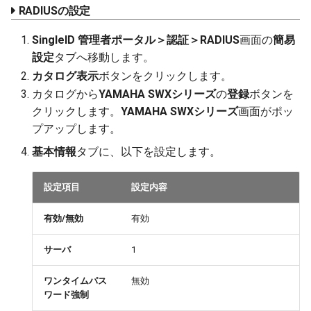
RADIUSの設定
SingleID 管理者ポータル＞認証＞RADIUS
画面の
簡易
設定
タブへ移動します。
カタログ表示
ボタンをクリックします。
カタログから
YAMAHA SWXシリーズ
の
登録
ボタンを
クリックします。
YAMAHA SWXシリーズ
画面がポッ
プアップします。
基本情報
タブに、以下を設定します。
設定項目
設定内容
有効/無効
有効
サーバ
1
ワンタイムパス
無効
ワード強制